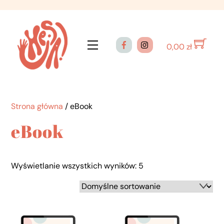
Skip
to
content
Menu
0,00
zł
Strona główna
/ eBook
eBook
Wyświetlanie wszystkich wyników: 5