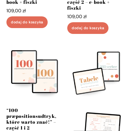
book + fiszki
część 2 – e-book +
fiszki
109,00
zł
109,00
zł
dodaj do koszyka
dodaj do koszyka
“100
præpositionsudtryk,
które warto znać!” –
część 1 i 2