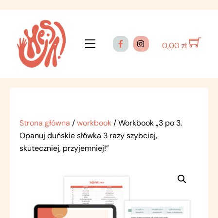
Skip
to
content
Menu
0,00
zł
Strona główna
/
workbook
/ Workbook „3 po 3.
Opanuj duńskie słówka 3 razy szybciej,
skuteczniej, przyjemniej!”