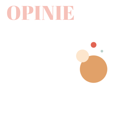
OPINIE
Z całego polecam lekcje naukę z Weroniką! Jest
niesamowicie dobra w swoim fachu – potrafi świetnie
przekazywać wiedzę, tłumaczy wszystko w jasny i
przystępny sposób. Każda lekcja to przyjemność –