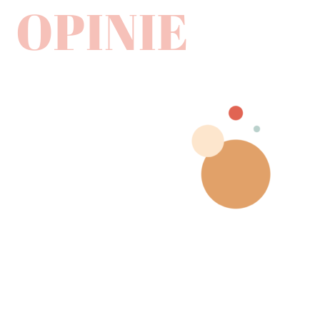
OPINIE
Z całego polecam lekcje naukę z Weroniką! Jest
niesamowicie dobra w swoim fachu – potrafi świetnie
przekazywać wiedzę, tłumaczy wszystko w jasny i
przystępny sposób. Każda lekcja to przyjemność –