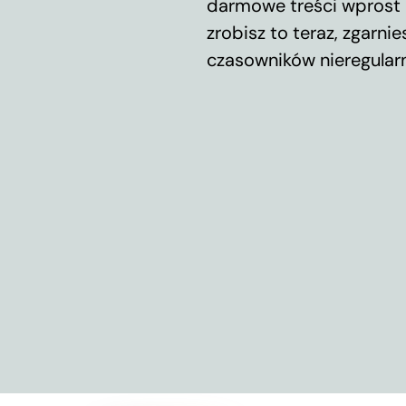
darmowe treści wprost d
zrobisz to teraz, zgarni
czasowników nieregular