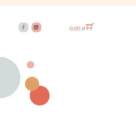
0,00
zł