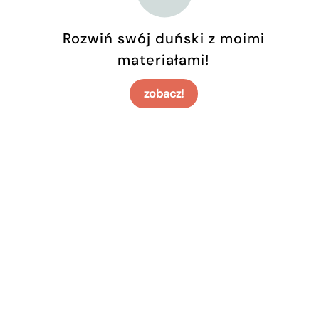
Rozwiń swój duński z moimi
materiałami!
zobacz!
Z całego polecam lekcje naukę z Weroniką! Jest niesam
przekazywać wiedzę, tłumaczy wszystko w jasny i przy
zawsze zabawna, angażująca i nigdy, 
Jest bardzo kontaktowa i elastyczna, zawsze potrafi dopa
i czasu w przygotowywanie materiałów – są ciekawe, z
Do tego jest bardzo wyrozumiała i wspierająca, co sprawia
obowiązkiem.