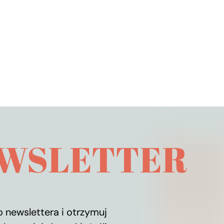
jest niezwykle sympatyczną i otwartą osobą więc nauk
Polecam każdemu wah
Damian
WSLETTER
 newslettera i otrzymuj