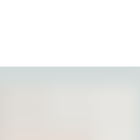
a w takiej atmosferze to czysta przyjemność.
ającemu się!