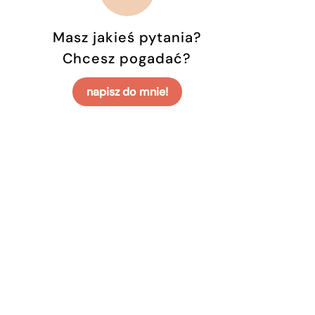
Masz jakieś pytania?
Chcesz pogadać?
napisz do mnie!
owicie dobra w swoim fachu – potrafi świetnie
stępny sposób. Każda lekcja to przyjemność –
absolutnie nigdy nudna.
sować się do ucznia. Widać, że wkłada dużo serca
różnicowane i naprawdę pomagają w nauce.
, że nauka języka staje się przyjemnością, a nie